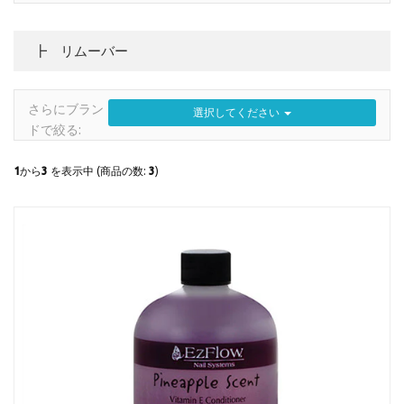
┣ リムーバー
さらにブラン
選択してください
ドで絞る:
1
から
3
を表示中 (商品の数:
3
)