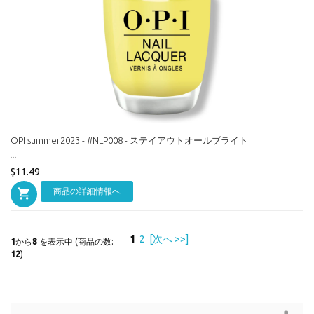
OPI summer2023 - #NLP008 - ステイアウトオールブライト
...
$11.49
商品の詳細情報へ
1
2
[次へ >>]
1
から
8
を表示中 (商品の数:
12
)