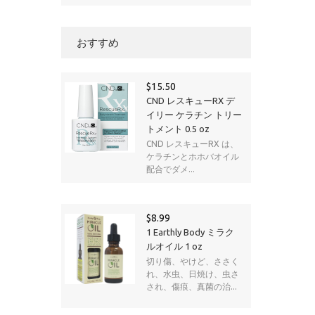
おすすめ
$15.50
CND レスキューRX デ
イリー ケラチン トリー
トメント 0.5 oz
CND レスキューRX は、
ケラチンとホホバオイル
配合でダメ...
$8.99
1 Earthly Body ミラク
ルオイル 1 oz
切り傷、やけど、ささく
れ、水虫、日焼け、虫さ
され、傷痕、真菌の治...