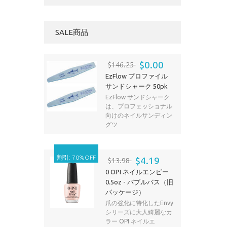
SALE商品
$0.00
$146.25
EzFlow プロファイル
サンドシャーク 50pk
EzFlow サンドシャーク
は、プロフェッショナル
向けのネイルサンディン
グツ
割引: 70%OFF
$4.19
$13.98
0 OPI ネイルエンビー
0.5oz - バブルバス（旧
パッケージ）
爪の強化に特化したEnvy
シリーズに大人綺麗なカ
ラー OPI ネイルエ